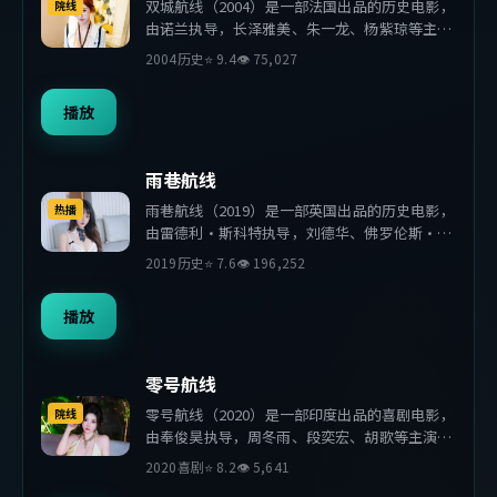
双城航线（2004）是一部法国出品的历史电影，
院线
由诺兰执导，长泽雅美、朱一龙、杨紫琼等主
演。影片在叙事与视听上力求突破，探讨人性与
2004
历史
⭐
9.4
👁
75,027
抉择，节奏张弛有度，适合喜欢该类型的观众完
整观看。
播放
雨巷航线
雨巷航线（2019）是一部英国出品的历史电影，
热播
由雷德利·斯科特执导，刘德华、佛罗伦斯·
珀、赵丽颖等主演。影片在叙事与视听上力求突
2019
历史
⭐
7.6
👁
196,252
破，探讨人性与抉择，节奏张弛有度，适合喜欢
该类型的观众完整观看。
播放
零号航线
零号航线（2020）是一部印度出品的喜剧电影，
院线
由奉俊昊执导，周冬雨、段奕宏、胡歌等主演。
影片在叙事与视听上力求突破，探讨人性与抉
2020
喜剧
⭐
8.2
👁
5,641
择，节奏张弛有度，适合喜欢该类型的观众完整