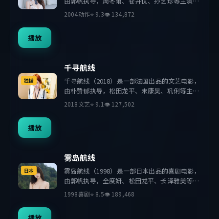
由郭帆执导，周冬雨、苍井优、孙艺珍等主演。
影片在叙事与视听上力求突破，探讨人性与抉
2004
动作
⭐
9.3
👁
134,872
择，节奏张弛有度，适合喜欢该类型的观众完整
观看。
播放
千寻航线
千寻航线（2018）是一部法国出品的文艺电影，
独播
由朴赞郁执导，松田龙平、宋康昊、巩俐等主
演。影片在叙事与视听上力求突破，探讨人性与
2018
文艺
⭐
9.1
👁
127,502
抉择，节奏张弛有度，适合喜欢该类型的观众完
整观看。
播放
雾岛航线
雾岛航线（1998）是一部日本出品的喜剧电影，
日本
由郭帆执导，全度妍、松田龙平、长泽雅美等主
演。影片在叙事与视听上力求突破，探讨人性与
1998
喜剧
⭐
8.5
👁
189,468
抉择，节奏张弛有度，适合喜欢该类型的观众完
整观看。
播放