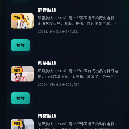
静音航线
静音航线（2016）是一部泰国出品的历史电影，
完结
由张艺谋执导，黄渤、周迅、赞达亚等主演。影
片在叙事与视听上力求突破，探讨人性与抉择，
2016
历史
⭐
9.1
👁
147,931
节奏张弛有度，适合喜欢该类型的观众完整观
看。
播放
风暴航线
风暴航线（2010）是一部中国台湾出品的科幻电
臻彩
影，由林超贤执导，金高银、黄政民、朱一龙等
主演。影片在叙事与视听上力求突破，探讨人性
2010
科幻
⭐
6.6
👁
106,484
与抉择，节奏张弛有度，适合喜欢该类型的观众
完整观看。
播放
暗夜航线
暗夜航线（2004）是一部韩国出品的动作电影，
韩剧