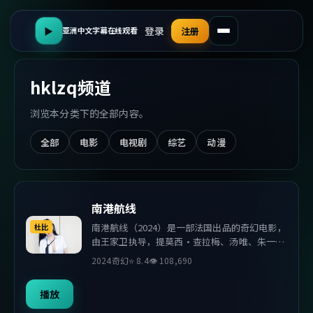
登录
▶
注册
亚洲中文字幕在线观看
hklzq
频道
浏览本分类下的全部内容。
全部
电影
电视剧
综艺
动漫
南港航线
南港航线（2024）是一部法国出品的奇幻电影，
杜比
由王家卫执导，提莫西·查拉梅、汤唯、朱一龙
等主演。影片在叙事与视听上力求突破，探讨人
2024
奇幻
⭐
8.4
👁
108,690
性与抉择，节奏张弛有度，适合喜欢该类型的观
众完整观看。
播放