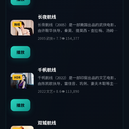
长夜航线
长夜航线（2005）是一部美国出品的武侠电影，
院线
由许鞍华执导，秦昊、提莫西·查拉梅、汤姆·
哈迪等主演。影片在叙事与视听上力求突破，探
2005
武侠
⭐
7.7
👁
154,377
讨人性与抉择，节奏张弛有度，适合喜欢该类型
的观众完整观看。
播放
千帆航线
千帆航线（2022）是一部印度出品的文艺电影，
HDR
由陈凯歌执导，雷佳音、巩俐、妻夫木聪等主
演。影片在叙事与视听上力求突破，探讨人性与
2022
文艺
⭐
8.6
👁
113,890
抉择，节奏张弛有度，适合喜欢该类型的观众完
整观看。
播放
双城航线