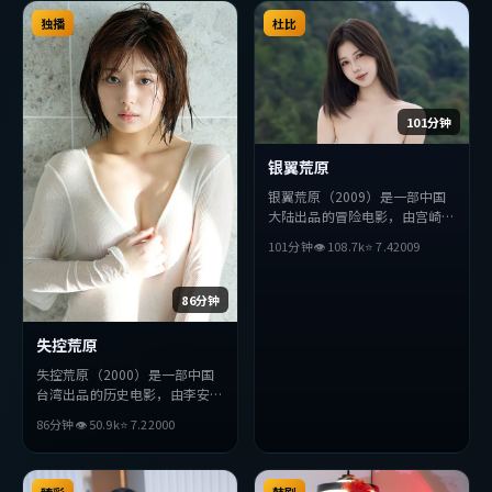
择，节奏张弛有度，适合喜欢该
有度，适合喜欢该类型的观众完
类型的观众完整观看。
独播
整观看。
杜比
101分钟
银翼荒原
银翼荒原（2009）是一部中国
大陆出品的冒险电影，由宫崎骏
执导，周冬雨、木村拓哉、黄政
101分钟
👁
108.7
k
⭐
7.4
2009
民等主演。影片在叙事与视听上
力求突破，探讨人性与抉择，节
奏张弛有度，适合喜欢该类型的
86分钟
观众完整观看。
失控荒原
失控荒原（2000）是一部中国
台湾出品的历史电影，由李安执
导，巩俐、妻夫木聪、周冬雨等
86分钟
👁
50.9
k
⭐
7.2
2000
主演。影片在叙事与视听上力求
突破，探讨人性与抉择，节奏张
弛有度，适合喜欢该类型的观众