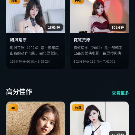
完整观看。
臻彩
韩剧
186分钟
102分钟
飓风荒原
霓虹荒原
飓风荒原（2024）是一部印度
霓虹荒原（2001）是一部韩国
出品的动作电影，由北野武执
出品的武侠电影，由贾樟柯执
导，吴京、沈腾、胡歌等主演。
导，杨紫、薛景求、吴京等主
186分钟
👁
60.9
k
⭐
8.5
2024
102分钟
👁
116.4
k
⭐
7.6
2001
影片在叙事与视听上力求突破，
演。影片在叙事与视听上力求突
探讨人性与抉择，节奏张弛有
破，探讨人性与抉择，节奏张弛
度，适合喜欢该类型的观众完整
有度，适合喜欢该类型的观众完
观看。
整观看。
高分佳作
查看更多
4K
独播
120分钟