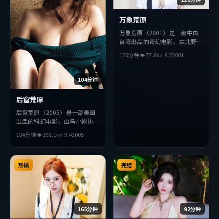
万象荒原
万象荒原（2001）是一部中国
台湾出品的奇幻电影，由北野武
执导，刘德华、木村拓哉、汤姆
120分钟
👁
77.6
k
⭐
9.2
2001
·哈迪等主演。影片在叙事与
视听上力求突破，探讨人性与抉
择，节奏张弛有度，适合喜欢该
104分钟
类型的观众完整观看。
后窗荒原
后窗荒原（2005）是一部美国
出品的科幻电影，由冯小刚执
导，吴京、周润发、木村拓哉等
104分钟
👁
156.1
k
⭐
9.4
2005
主演。影片在叙事与视听上力求
突破，探讨人性与抉择，节奏张
弛有度，适合喜欢该类型的观众
完整观看。
热播
完结
165分钟
92分钟