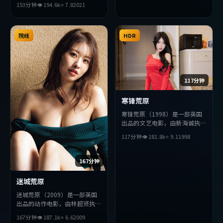
153分钟
👁
194.6
k
⭐
7.8
2021
主演。影片在叙事与视听上力求
突破，探讨人性与抉择，节奏张
弛有度，适合喜欢该类型的观众
完整观看。
院线
HDR
117分钟
寒锋荒原
寒锋荒原（1998）是一部英国
出品的文艺电影，由新海诚执
导，宋康昊、梁朝伟、朱一龙等
117分钟
👁
181.8
k
⭐
9.1
1998
主演。影片在叙事与视听上力求
突破，探讨人性与抉择，节奏张
弛有度，适合喜欢该类型的观众
167分钟
完整观看。
迷城荒原
迷城荒原（2009）是一部英国
出品的动作电影，由林超贤执
导，易烊千玺、秦昊、胡歌等主
167分钟
👁
187.1
k
⭐
6.6
2009
演。影片在叙事与视听上力求突