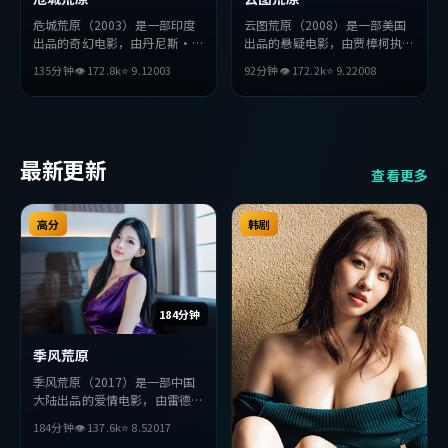
危城荒原（2003）是一部印度
云图荒原（2008）是一部美国
出品的奇幻电影，由丹尼斯·
出品的悬疑电影，由贾樟柯执
维伦纽瓦执导，段奕宏、提莫西
导，提莫西·查拉梅、梁朝
135分钟
👁
172.8
k
⭐
9.1
2003
92分钟
👁
172.2
k
⭐
9.2
2008
·查拉梅、赞达亚等主演。影
伟、李秉宪等主演。影片在叙事
片在叙事与视听上力求突破，探
与视听上力求突破，探讨人性与
讨人性与抉择，节奏张弛有度，
抉择，节奏张弛有度，适合喜欢
适合喜欢该类型的观众完整观
该类型的观众完整观看。
看。
最新更新
查看更多
高分
韩剧
184分钟
季风荒原
季风荒原（2017）是一部中国
大陆出品的爱情电影，由雷德利
·斯科特执导，秦昊、木村拓
184分钟
👁
137.6
k
⭐
8.5
2017
哉、黄政民等主演。影片在叙事