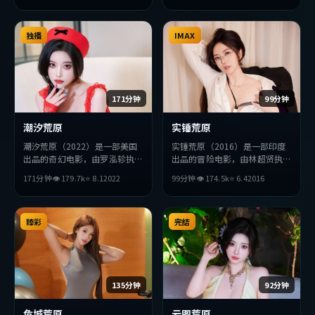
破，探讨人性与抉择，节奏张弛
有度，适合喜欢该类型的观众完
整观看。
独播
IMAX
171分钟
99分钟
潮汐荒原
实锤荒原
潮汐荒原（2022）是一部美国
实锤荒原（2016）是一部印度
出品的奇幻电影，由罗泓轸执
出品的冒险电影，由林超贤执
导，基里安·墨菲、安藤樱、
导，杨紫、役所广司、王凯等主
171分钟
👁
179.7
k
⭐
8.1
2022
99分钟
👁
174.5
k
⭐
6.4
2016
吴京等主演。影片在叙事与视听
演。影片在叙事与视听上力求突
上力求突破，探讨人性与抉择，
破，探讨人性与抉择，节奏张弛
节奏张弛有度，适合喜欢该类型
有度，适合喜欢该类型的观众完
的观众完整观看。
臻彩
整观看。
完结
135分钟
92分钟
危城荒原
云图荒原