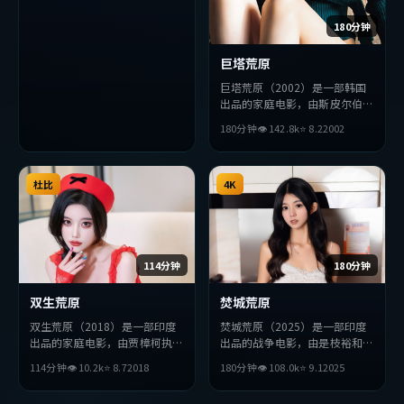
与视听上力求突破，探讨人性与
抉择，节奏张弛有度，适合喜欢
180分钟
该类型的观众完整观看。
巨塔荒原
巨塔荒原（2002）是一部韩国
出品的家庭电影，由斯皮尔伯格
执导，孙艺珍、廖凡、长泽雅美
180分钟
👁
142.8
k
⭐
8.2
2002
等主演。影片在叙事与视听上力
求突破，探讨人性与抉择，节奏
张弛有度，适合喜欢该类型的观
杜比
众完整观看。
4K
114分钟
180分钟
双生荒原
焚城荒原
双生荒原（2018）是一部印度
焚城荒原（2025）是一部印度
出品的家庭电影，由贾樟柯执
出品的战争电影，由是枝裕和执
导，刘德华、杨紫、佛罗伦斯
导，赞达亚、张译、杨紫琼等主
114分钟
👁
10.2
k
⭐
8.7
2018
180分钟
👁
108.0
k
⭐
9.1
2025
·珀等主演。影片在叙事与视
演。影片在叙事与视听上力求突
听上力求突破，探讨人性与抉
破，探讨人性与抉择，节奏张弛