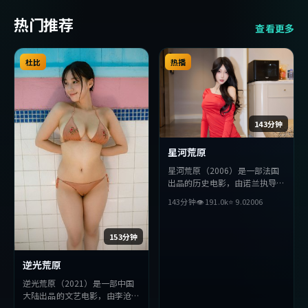
热门推荐
查看更多
杜比
热播
143分钟
星河荒原
星河荒原（2006）是一部法国
出品的历史电影，由诺兰执导，
秦昊、杨紫、廖凡等主演。影片
143分钟
👁
191.0
k
⭐
9.0
2006
在叙事与视听上力求突破，探讨
人性与抉择，节奏张弛有度，适
合喜欢该类型的观众完整观看。
153分钟
逆光荒原
逆光荒原（2021）是一部中国
大陆出品的文艺电影，由李沧东
执导，苍井优、刘亦菲、张译等