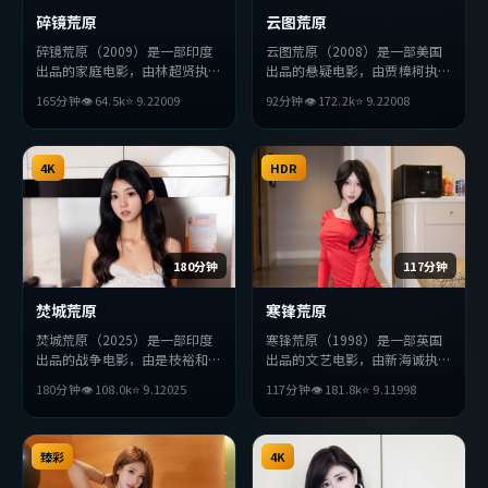
碎镜荒原
云图荒原
碎镜荒原（2009）是一部印度
云图荒原（2008）是一部美国
出品的家庭电影，由林超贤执
出品的悬疑电影，由贾樟柯执
导，周润发、木村拓哉、绫濑遥
导，提莫西·查拉梅、梁朝
165分钟
👁
64.5
k
⭐
9.2
2009
92分钟
👁
172.2
k
⭐
9.2
2008
等主演。影片在叙事与视听上力
伟、李秉宪等主演。影片在叙事
求突破，探讨人性与抉择，节奏
与视听上力求突破，探讨人性与
张弛有度，适合喜欢该类型的观
抉择，节奏张弛有度，适合喜欢
众完整观看。
4K
该类型的观众完整观看。
HDR
180分钟
117分钟
焚城荒原
寒锋荒原
焚城荒原（2025）是一部印度
寒锋荒原（1998）是一部英国
出品的战争电影，由是枝裕和执
出品的文艺电影，由新海诚执
导，赞达亚、张译、杨紫琼等主
导，宋康昊、梁朝伟、朱一龙等
180分钟
👁
108.0
k
⭐
9.1
2025
117分钟
👁
181.8
k
⭐
9.1
1998
演。影片在叙事与视听上力求突
主演。影片在叙事与视听上力求
破，探讨人性与抉择，节奏张弛
突破，探讨人性与抉择，节奏张
有度，适合喜欢该类型的观众完
弛有度，适合喜欢该类型的观众
整观看。
臻彩
完整观看。
4K